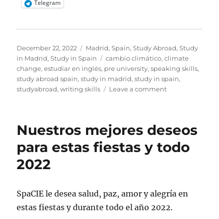
Telegram
Posted
Categories
December 22, 2022
Madrid
,
Spain
,
Study Abroad
,
Study
on
Tags
in Madrid
,
Study in Spain
cambio climático
,
climate
change
,
estudiar en inglés
,
pre university
,
speaking skills
,
study abroad spain
,
study in madrid
,
study in spain
,
on
studyabroad
,
writing skills
Leave a comment
Felicitaciones
de
SpaCIE
Nuestros mejores deseos
para estas fiestas y todo
2022
SpaCIE le desea salud, paz, amor y alegría en
estas fiestas y durante todo el año 2022.