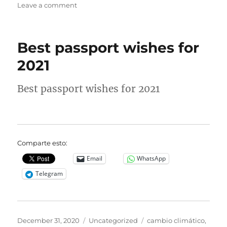
on
Leave a comment
Application
period
is
Best passport wishes for
now
open!
2021
Best passport wishes for 2021
Comparte esto:
Email
WhatsApp
Telegram
Posted
Categories
Tags
December 31, 2020
Uncategorized
cambio climático
,