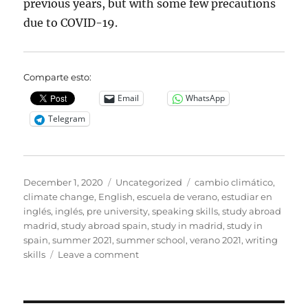
previous years, but with some few precautions
due to COVID-19.
Comparte esto:
Email
WhatsApp
Telegram
Posted
Categories
Tags
December 1, 2020
Uncategorized
cambio climático
,
on
climate change
,
English
,
escuela de verano
,
estudiar en
inglés
,
inglés
,
pre university
,
speaking skills
,
study abroad
madrid
,
study abroad spain
,
study in madrid
,
study in
spain
,
summer 2021
,
summer school
,
verano 2021
,
writing
on
skills
Leave a comment
Application
window
will