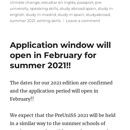
on
climate change
,
estudiar en inglés
,
passport
,
pre
university
,
speaking skills
,
study abroad spain
,
study in
english
,
study in madrid
,
study in spain
,
studyabroad
,
on
summer 2021
,
writing skills
Leave a comment
Best
passport
wishes
Application window will
for
2021
open in February for
summer 2021!!
The dates for our 2021 edition are confirmed
and the application period will open in
February!!
We expect that the PreUniSS 2021 will be held
in a similar way to the summer schools of