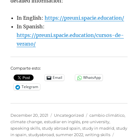
detailed information:
In English:
https://preuni.spacie.education/
In Spanish:
https://preuni.spacie.education/cursos-de-
verano/
Comparte esto:
Email
WhatsApp
Telegram
Posted
Categories
Tags
December 20, 2021
Uncategorized
cambio climático
,
on
climate change
,
estudiar en inglés
,
pre university
,
speaking skills
,
study abroad spain
,
study in madrid
,
study
in spain
,
studyabroad
,
summer 2022
,
writing skills