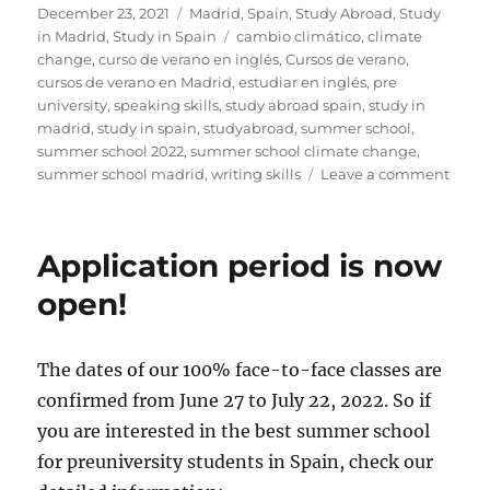
Posted
Categories
December 23, 2021
Madrid
,
Spain
,
Study Abroad
,
Study
on
Tags
in Madrid
,
Study in Spain
cambio climático
,
climate
change
,
curso de verano en inglés
,
Cursos de verano
,
cursos de verano en Madrid
,
estudiar en inglés
,
pre
university
,
speaking skills
,
study abroad spain
,
study in
madrid
,
study in spain
,
studyabroad
,
summer school
,
summer school 2022
,
summer school climate change
,
on
summer school madrid
,
writing skills
Leave a comment
Nuest
mejo
deseo
Application period is now
para
estas
open!
fiesta
y
todo
The dates of our 100% face-to-face classes are
2022
confirmed from June 27 to July 22, 2022. So if
you are interested in the best summer school
for preuniversity students in Spain, check our