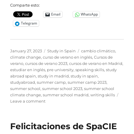
Comparte esto:
Email
WhatsApp
Telegram
Posted
Categories
Tags
January 27, 2023
Study in Spain
cambio climático
,
on
climate change
,
curso de verano en inglés
,
Cursos de
verano
,
cursos de verano 2023
,
cursos de verano en Madrid
,
estudiar en inglés
,
pre university
,
speaking skills
,
study
abroad spain
,
study in madrid
,
study in spain
,
studyabroad
,
summer camp
,
summer camp 2023
,
summer school
,
summer school 2023
,
summer school
climate change
,
summer school madrid
,
writing skills
on
Leave a comment
Cursos
de
verano:
Felicitaciones de SpaCIE
abierto
el