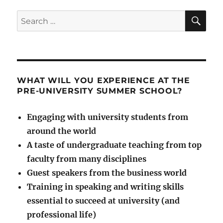
open
in
SE
Search
February
for:
for
summer
2021!!
WHAT WILL YOU EXPERIENCE AT THE
PRE-UNIVERSITY SUMMER SCHOOL?
Engaging with university students from
around the world
A taste of undergraduate teaching from top
faculty from many disciplines
Guest speakers from the business world
Training in speaking and writing skills
essential to succeed at university (and
professional life)