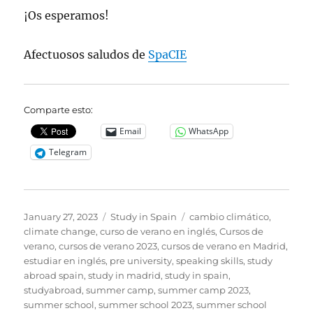
¡Os esperamos!
Afectuosos saludos de
SpaCIE
Comparte esto:
Email
WhatsApp
Telegram
Posted
Categories
Tags
January 27, 2023
Study in Spain
cambio climático
,
on
climate change
,
curso de verano en inglés
,
Cursos de
verano
,
cursos de verano 2023
,
cursos de verano en Madrid
,
estudiar en inglés
,
pre university
,
speaking skills
,
study
abroad spain
,
study in madrid
,
study in spain
,
studyabroad
,
summer camp
,
summer camp 2023
,
summer school
,
summer school 2023
,
summer school