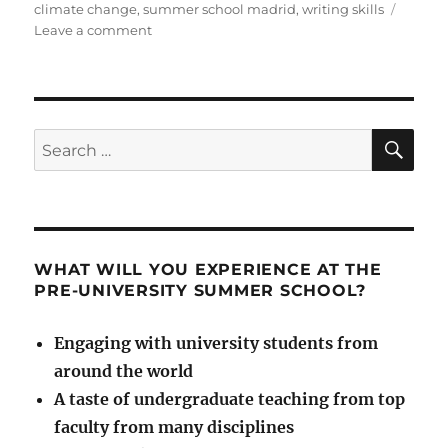
climate change
,
summer school madrid
,
writing skills
on
Leave a comment
Cursos
de
verano:
abierto
el
SE
Search
plazo
for:
de
inscripción
WHAT WILL YOU EXPERIENCE AT THE
PRE-UNIVERSITY SUMMER SCHOOL?
Engaging with university students from
around the world
A taste of undergraduate teaching from top
faculty from many disciplines