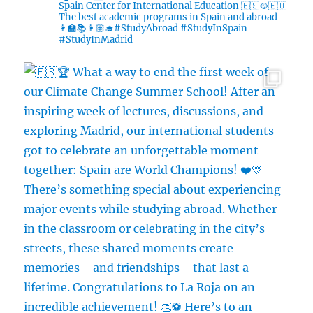
Spain Center for International Education 🇪🇸🥘🇪🇺
The best academic programs in Spain and abroad
👩‍🏫📚👨🏽‍🎓#StudyAbroad #StudyInSpain
#StudyInMadrid