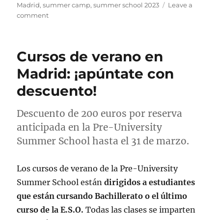
Madrid
,
summer camp
,
summer school 2023
Leave a
on
comment
Aprende
a
elegir
Cursos de verano en
entre
una
Madrid: ¡apúntate con
Summer
descuento!
School
y
un
Descuento de 200 euros por reserva
Summer
anticipada en la Pre-University
Camp
Summer School hasta el 31 de marzo.
Los cursos de verano de la Pre-University
Summer School están
dirigidos a estudiantes
que están cursando Bachillerato o el último
curso de la E.S.O.
Todas las clases se imparten