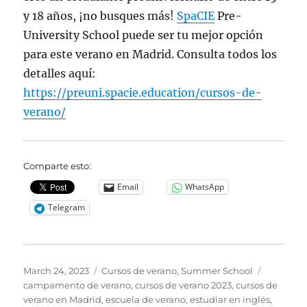
y 18 años, ¡no busques más!
SpaCIE
Pre-
University School puede ser tu mejor opción
para este verano en Madrid. Consulta todos los
detalles aquí:
https://preuni.spacie.education/cursos-de-
verano/
Comparte esto:
Email
WhatsApp
Telegram
Posted
Categories
Tags
March 24, 2023
Cursos de verano
,
Summer School
on
campamento de verano
,
cursos de verano 2023
,
cursos de
verano en Madrid
,
escuela de verano
,
estudiar en inglés
,