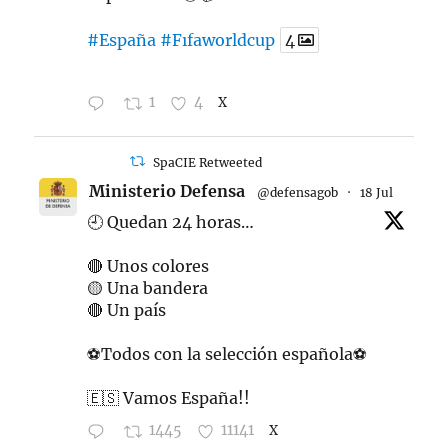
#España
#Fıfaworldcup
4
1
4
X
SpaCIE Retweeted
Ministerio Defensa
@defensagob
·
18 Jul
🕘 Quedan 24 horas…
🔴 Unos colores
🟡 Una bandera
🔴 Un país
⚽️Todos con la selección española⚽️
🇪🇸 Vamos España!!
1445
11141
X