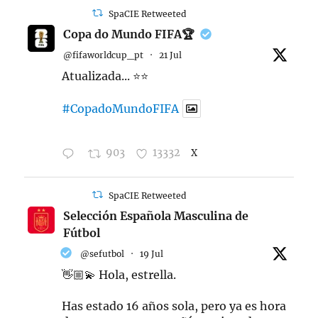
SpaCIE Retweeted
Copa do Mundo FIFA🏆
@fifaworldcup_pt
·
21 Jul
Atualizada... ⭐️⭐️
#CopadoMundoFIFA
903
13332
X
SpaCIE Retweeted
Selección Española Masculina de
Fútbol
@sefutbol
·
19 Jul
👋🏼💫 Hola, estrella.
Has estado 16 años sola, pero ya es hora