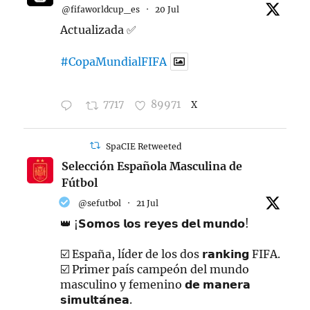
@fifaworldcup_es
·
20 Jul
Actualizada ✅
#CopaMundialFIFA
7717
89971
X
SpaCIE Retweeted
Selección Española Masculina de
Fútbol
@sefutbol
·
21 Jul
👑 ¡𝗦𝗼𝗺𝗼𝘀 𝗹𝗼𝘀 𝗿𝗲𝘆𝗲𝘀 𝗱𝗲𝗹 𝗺𝘂𝗻𝗱𝗼!
☑️ España, líder de los dos 𝗿𝗮𝗻𝗸𝗶𝗻𝗴 FIFA.
☑️ Primer país campeón del mundo
masculino y femenino 𝗱𝗲 𝗺𝗮𝗻𝗲𝗿𝗮
𝘀𝗶𝗺𝘂𝗹𝘁𝗮́𝗻𝗲𝗮.