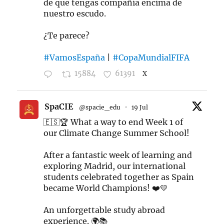
de que tengas compañía encima de
nuestro escudo.
¿Te parece?
#VamosEspaña
|
#CopaMundialFIFA
15884
61391
X
SpaCIE
@spacie_edu
·
19 Jul
🇪🇸🏆 What a way to end Week 1 of
our Climate Change Summer School!
After a fantastic week of learning and
exploring Madrid, our international
students celebrated together as Spain
became World Champions! ❤️💛
An unforgettable study abroad
experience. 🌍📚