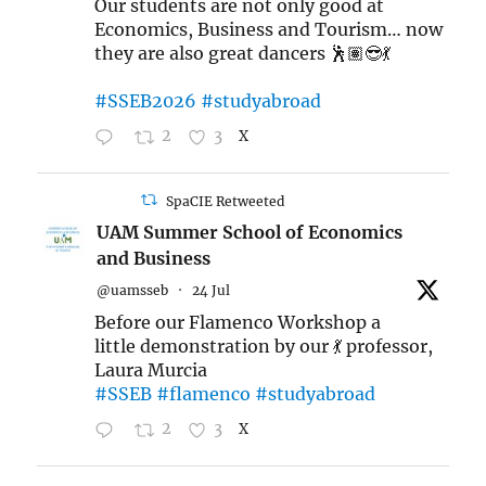
Our students are not only good at
Economics, Business and Tourism… now
they are also great dancers 🕺🏽😎💃
#SSEB2026
#studyabroad
2
3
X
SpaCIE Retweeted
UAM Summer School of Economics
and Business
@uamsseb
·
24 Jul
Before our Flamenco Workshop a
little demonstration by our 💃 professor,
Laura Murcia
#SSEB
#flamenco
#studyabroad
2
3
X