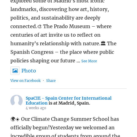
explored some of Madrid’s most iconic
landmarks, discovering how art, history,
politics, and sustainability are deeply
connected.🎨 The Prado Museum – where
centuries of art invite us to reflect on
humanity’s relationship with nature.🏛️ The
Spanish Congress – the place where public
policies shaping our future
...
See More
Photo
View on Facebook
·
Share
SpaCIE - Spain Center for International
Education
is at Madrid, Spain.
4 weeks ago
🌍☀️ Our Climate Change Summer School has
officially begun!Yesterday we welcomed an
incredible group of students from around the