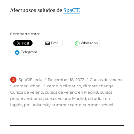
Afectuosos saludos de
SpaCIE
Comparte esto:
Email
WhatsApp
Telegram
Author
Posted
Categories
SpaCIE_edu
December 18, 2023
Cursos de verano
,
on
Tags
Summer School
cambio climático
,
climate change
,
Cursos de verano
,
cursos de verano en Madrid
,
cursos
preuniversitarios
,
cursos verano Madrid
,
estudiar en
inglés
,
pre university
,
summer camp
,
summer school