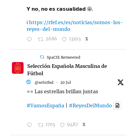
𝗬 𝗻𝗼, 𝗻𝗼 𝗲𝘀 𝗰𝗮𝘀𝘂𝗮𝗹𝗶𝗱𝗮𝗱 🤩.
ℹ️
https://rfef.es/es/noticias/somos-los-
reyes-del-mundo
2686
13193
X
SpaCIE Retweeted
Selección Española Masculina de
Fútbol
@sefutbol
·
20 Jul
⭐️⭐️ Las estrellas brillan juntas
#VamosEspaña
|
#ReyesDelMundo
1703
9487
X