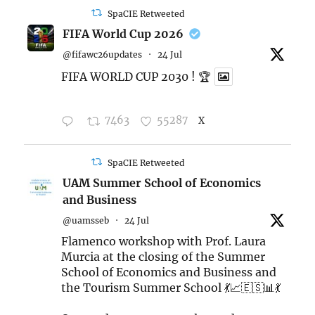
SpaCIE Retweeted
FIFA World Cup 2026
@fifawc26updates
·
24 Jul
FIFA WORLD CUP 2030 ! 🏆
7463
55287
X
SpaCIE Retweeted
UAM Summer School of Economics
and Business
@uamsseb
·
24 Jul
Flamenco workshop with Prof. Laura
Murcia at the closing of the Summer
School of Economics and Business and
the Tourism Summer School 💃📈🇪🇸📊💃