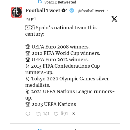
SpaCIE Retweeted
Football Tweet ⚽
@footballtweet
·
23 Jul
🇪🇸 Spain's national team this
century:
🏆 UEFA Euro 2008 winners.
🏆 2010 FIFA World Cup winners.
🏆 UEFA Euro 2012 winners.
🥈 2013 FIFA Confederations Cup
runners-up.
🥈 Tokyo 2020 Olympic Games silver
medallists.
🥈 2021 UEFA Nations League runners-
up.
🏆 2023 UEFA Nations
141
891
X