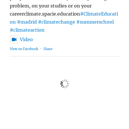
problem, on your studies or on your
careerclimate.spacie.education
#ClimateEducati
on
#madrid
#climatechange
#summerschool
#climateaction
Video
View on Facebook
·
Share