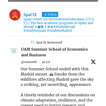
SpaCIE
Follow
Spain Center for International Education 🇪🇸🥘
🇪🇺 The best academic programs in Spain and
abroad 👩‍🏫📚👨🏽‍🎓#StudyAbroad
#StudyInSpain #StudyInMadrid
SpaCIE Retweeted
UAM Summer School of Economics
and Business
@uamsseb
·
30 Jul
Our Summer School ended with this
Madrid sunset. 🌅 Smoke from the
wildfires affecting Madrid gave the sky
a striking, yet unsettling, appearance.
A timely reminder of our discussions on
climate adaptation, resilience, and the
urgent need to better prevent and