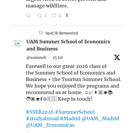
manage wildfires.
2
4
X
SpaCIE Retweeted
UAM Summer School of Economics
and Business
@uamsseb
·
25 Jul
Farewell to our great 2026 class of
the Summer School of Economics and
Business + the Tourism Summer School.
We hope you enjoyed the programs and
recommend us at home. ☺️📈👩🏼‍🎓📚
🧑🏽‍🎓💃🥘🇪🇸 Keep in touch!
#SSEB2026
#SummerSchool
#studyabroad
#Madrid
@UAM_Madrid
@UAM_Economicas