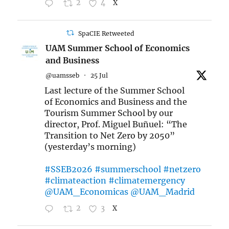
2
4
X
SpaCIE Retweeted
UAM Summer School of Economics
and Business
@uamsseb
·
25 Jul
Last lecture of the Summer School
of Economics and Business and the
Tourism Summer School by our
director, Prof. Miguel Buñuel: “The
Transition to Net Zero by 2050”
(yesterday’s morning)
#SSEB2026
#summerschool
#netzero
#climateaction
#climatemergency
@UAM_Economicas
@UAM_Madrid
2
3
X